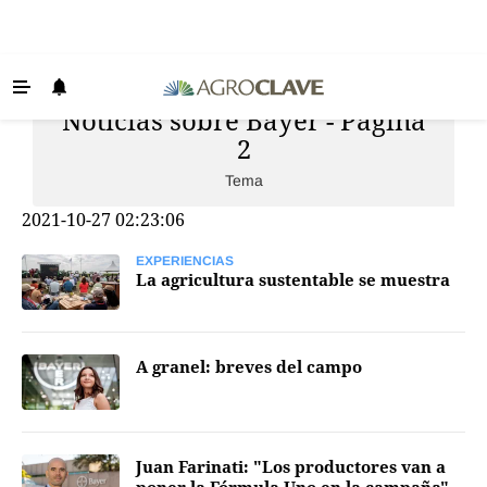
Noticias sobre Bayer - Página
Últimas Noticias
2
Agricultura
Tema
Ganadería
2021-10-27 02:23:06
Lechería
EXPERIENCIAS
Tecnología
La agricultura sustentable se muestra
Maquinaria agrícola
Agenda
A granel: breves del campo
Regionales
Clima
Juan Farinati: "Los productores van a
Agronegocios