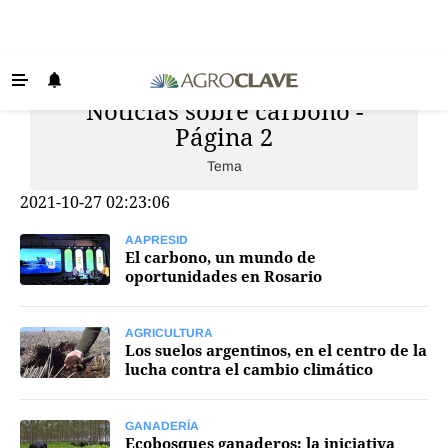
Noticias sobre carbono -
Últimas Noticias
Página 2
Agricultura
Tema
Ganadería
2021-10-27 02:23:06
Lechería
AAPRESID
Tecnología
El carbono, un mundo de
oportunidades en Rosario
Maquinaria agrícola
Agenda
AGRICULTURA
Los suelos argentinos, en el centro de la
Regionales
lucha contra el cambio climático
Clima
GANADERÍA
Agronegocios
Ecobosques ganaderos: la iniciativa