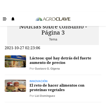
Noticias sobre consumo -
Últimas Noticias
Página 3
Agricultura
Tema
Ganadería
2021-10-27 02:23:06
Lechería
Lácteos: qué hay detrás del fuerte
Tecnología
aumento de precios
Maquinaria agrícola
Por
Gustavo G. Gigena
Agenda
INNOVACIÓN
El reto de hacer alimentos con
Regionales
proteínas vegetales
Clima
Por
Lizi Domínguez
Agronegocios