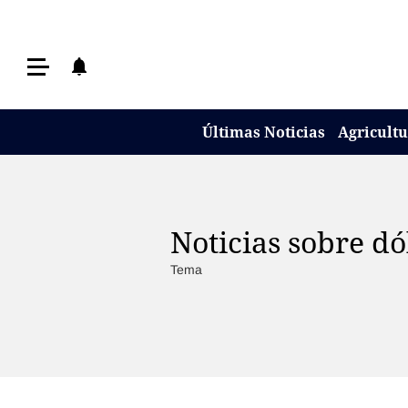
Últimas Noticias
Últimas Noticias
Agricultura
Últimas Noticias
Agricult
Ganadería
Lechería
Tecnología
Noticias sobre dó
Maquinaria agrícola
Tema
Agenda
Regionales
Clima
Agronegocios