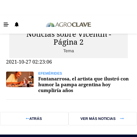
Noticias sobre Vicentin -
Últimas Noticias
Página 2
Agricultura
Tema
Ganadería
2021-10-27 02:23:06
Lechería
EFEMÉRIDES
Tecnología
Fontanarrosa, el artista que ilustró con
humor la pampa argentina hoy
Maquinaria agrícola
cumpliría años
Agenda
Regionales
ATRÁS
VER MÁS NOTICIAS
Clima
Agronegocios