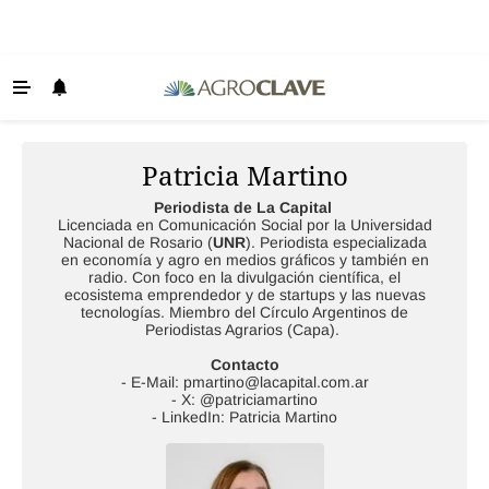
Últimas Noticias
Agricultura
Patricia Martino
Ganadería
Periodista de La Capital
Licenciada en Comunicación Social por la Universidad
Lechería
Nacional de Rosario (
UNR
). Periodista especializada
en economía y agro en medios gráficos y también en
Tecnología
radio. Con foco en la divulgación científica, el
ecosistema emprendedor y de startups y las nuevas
tecnologías. Miembro del Círculo Argentinos de
Maquinaria agrícola
Periodistas Agrarios (Capa).
Agenda
Contacto
- E-Mail:
pmartino@lacapital.com.ar
Regionales
- X: @patriciamartino
- LinkedIn: Patricia Martino
Clima
Agronegocios