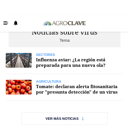
Noticias sobre virus
Últimas Noticias
Tema
Agricultura
Ganadería
SECTORES
Influenza aviar: ¿La región está
Lechería
preparada para una nueva ola?
Tecnología
AGRICULTURA
Maquinaria agrícola
Tomate: declaran alerta fitosanitaria
por "presunta detección" de un virus
Agenda
Regionales
Clima
VER MÁS NOTICIAS
Agronegocios