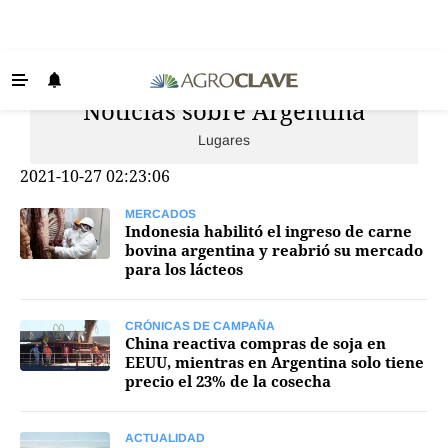
Noticias sobre Argentina
Últimas Noticias
Lugares
Agricultura
2021-10-27 02:23:06
Ganadería
Lechería
MERCADOS
Indonesia habilitó el ingreso de carne
bovina argentina y reabrió su mercado
Tecnología
para los lácteos
Maquinaria agrícola
Agenda
CRÓNICAS DE CAMPAÑA
China reactiva compras de soja en
EEUU, mientras en Argentina solo tiene
Regionales
precio el 23% de la cosecha
Clima
Agronegocios
ACTUALIDAD