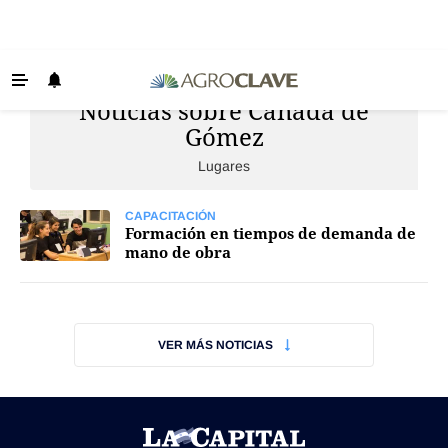
Noticias sobre Cañada de
Últimas Noticias
Gómez
Agricultura
Lugares
Ganadería
Lechería
CAPACITACIÓN
Formación en tiempos de demanda de
mano de obra
Tecnología
Maquinaria agrícola
Agenda
VER MÁS NOTICIAS
Regionales
Clima
Agronegocios