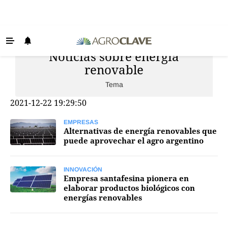
Noticias sobre energía
Últimas Noticias
renovable
Agricultura
Tema
Ganadería
2021-12-22 19:29:50
Lechería
EMPRESAS
Tecnología
Alternativas de energía renovables que
puede aprovechar el agro argentino
Maquinaria agrícola
Agenda
INNOVACIÓN
Empresa santafesina pionera en
Regionales
elaborar productos biológicos con
energías renovables
Clima
Agronegocios