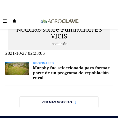
Noticias sobre Fundación ES
Últimas Noticias
VICIS
Agricultura
Institución
Ganadería
2021-10-27 02:23:06
Lechería
REGIONALES
Tecnología
Murphy fue seleccionada para formar
parte de un programa de repoblación
Maquinaria agrícola
rural
Agenda
Regionales
VER MÁS NOTICIAS
Clima
Agronegocios