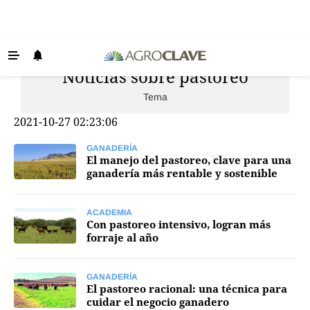
Noticias sobre pastoreo
Últimas Noticias
Tema
Agricultura
2021-10-27 02:23:06
Ganadería
Lechería
GANADERÍA
El manejo del pastoreo, clave para una
ganadería más rentable y sostenible
Tecnología
Maquinaria agrícola
ACADEMIA
Con pastoreo intensivo, logran más
Agenda
forraje al año
Regionales
Clima
GANADERÍA
El pastoreo racional: una técnica para
cuidar el negocio ganadero
Agronegocios