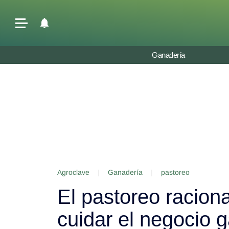
Últimas Noticias
Ganadería
Agricultura
Ganadería
Lechería
Tecnología
Maquinaria agrícola
Agenda
Agroclave
|
Ganadería
|
pastoreo
Regionales
El pastoreo raciona
Clima
Agronegocios
cuidar el negocio 
Mercados