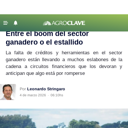
Agroclave
|
Ganadería
|
sector ganadero
‹ VOLVER
Últimas Noticias
Entre el boom del sector
Agricultura
ganadero o el estallido
Ganadería
La falta de créditos y herramientas en el sector
Lechería
ganadero están llevando a muchos eslabones de la
cadena a circuitos financieros que los devoran y
Tecnología
anticipan que algo está por romperse
Maquinaria agrícola
Agenda
Por
Leonardo Stringaro
4 de marzo 2026
·
06:10hs
Regionales
Clima
Agronegocios
Mercados