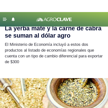
Agroclave
|
Política agropecuaria
|
yerba mate
‹ VOLVER
Últimas Noticias
La yerba mate y la carne de cabra
Agricultura
se suman al dólar agro
Ganadería
El Ministerio de Economía incluyó a estos dos
Lechería
productos al listado de economías regionales que
cuenta con un tipo de cambio diferencial para exportar
Tecnología
de $300
Maquinaria agrícola
Agenda
Regionales
Clima
Agronegocios
Mercados