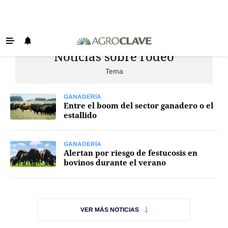
Noticias sobre rodeo
Últimas Noticias
Tema
Agricultura
Ganadería
GANADERÍA
Entre el boom del sector ganadero o el
Lechería
estallido
Tecnología
GANADERÍA
Maquinaria agrícola
Alertan por riesgo de festucosis en
bovinos durante el verano
Agenda
Regionales
Clima
VER MÁS NOTICIAS
Agronegocios