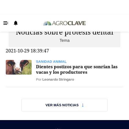
Noticias sobre prótesis dental
Últimas Noticias
Tema
Agricultura
2021-10-29 18:39:47
Ganadería
Lechería
SANIDAD ANIMAL
Dientes postizos para que sonrían las
vacas y los productores
Tecnología
Por
Leonardo Stringaro
Maquinaria agrícola
Agenda
Regionales
VER MÁS NOTICIAS
Clima
Agronegocios