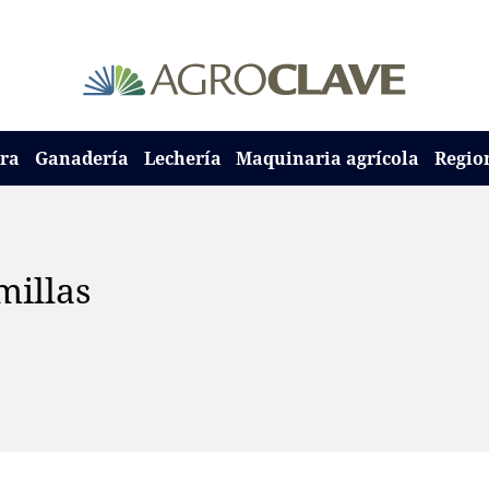
ura
Ganadería
Lechería
Maquinaria agrícola
Regio
millas