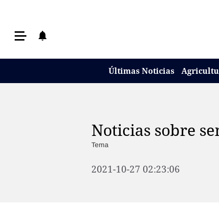
Últimas Noticias
Últimas Noticias
Agricultura
Últimas Noticias
Agricult
Ganadería
Lechería
Tecnología
Noticias sobre se
Maquinaria agrícola
Tema
Agenda
2021-10-27 02:23:06
Regionales
Clima
Agronegocios