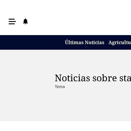
Últimas Noticias
Últimas Noticias
Agricultura
Últimas Noticias
Agricult
Ganadería
Lechería
Tecnología
Noticias sobre st
Maquinaria agrícola
Tema
Agenda
Regionales
Clima
Agronegocios