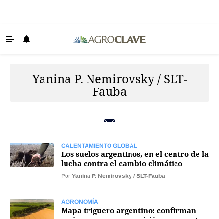
Últimas Noticias
Agricultura
Yanina P. Nemirovsky / SLT-
Ganadería
Fauba
Lechería
Tecnología
Maquinaria agrícola
CALENTAMIENTO GLOBAL
Los suelos argentinos, en el centro de la
Agenda
lucha contra el cambio climático
Por
Yanina P. Nemirovsky / SLT-Fauba
Regionales
Clima
AGRONOMÍA
Mapa triguero argentino: confirman
Agronegocios