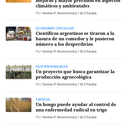
mejoras y mayor precisión en aspectos
climáticos y ambientales
Mercados
Por
Yanina P. Nemirovsky / SLT-Fauba
ECONOMÍA CIRCULAR
Científicos argentinos se tiraron a la
basura de un comedor y le pusieron
Seguinos
número a los desperdicios
Por
Yanina P. Nemirovsky / SLT-Fauba
SUSTENTABILIDAD
Un proyecto que busca garantizar la
producción agroecológica
Por
Yanina P. Nemirovsky / SLT-Fauba
CIENCIA
Un hongo puede ayudar al control de
una enfermedad radical en trigo
Por
Yanina P. Nemirovsky / SLT-Fauba