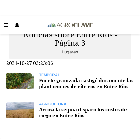
Noticias sobre Entre Ríos -
Últimas Noticias
Página 3
Agricultura
Lugares
Ganadería
2021-10-27 02:23:06
Lechería
TEMPORAL
Tecnología
Fuerte granizada castigó duramente las
plantaciones de cítricos en Entre Ríos
Maquinaria agrícola
Agenda
AGRICULTURA
Arroz: la sequía disparó los costos de
Regionales
riego en Entre Ríos
Clima
Agronegocios