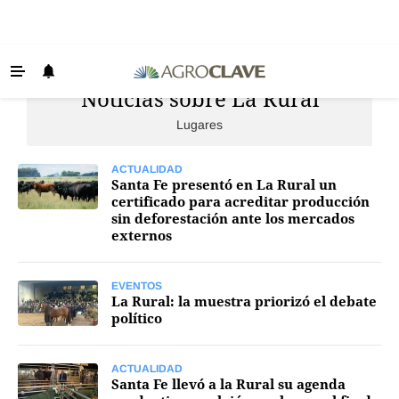
Noticias sobre La Rural
Últimas Noticias
Lugares
Agricultura
Ganadería
ACTUALIDAD
Santa Fe presentó en La Rural un
Lechería
certificado para acreditar producción
sin deforestación ante los mercados
Tecnología
externos
Maquinaria agrícola
EVENTOS
Agenda
La Rural: la muestra priorizó el debate
político
Regionales
Clima
ACTUALIDAD
Santa Fe llevó a la Rural su agenda
Agronegocios