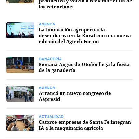
productiva y volvió a reclamar el fin de
las retenciones
Mercados
AGENDA
La innovación agropecuaria
desembarca en la Rural con una nueva
edición del Agtech Forum
Seguinos
GANADERÍA
Semana Angus de Otoño: llega la fiesta
de la ganadería
AGENDA
Arrancó un nuevo congreso de
Aapresid
ACTUALIDAD
Catorce empresas de Santa Fe integran
IA a la maquinaria agrícola