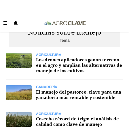
Noticias sobre manejo
Últimas Noticias
Tema
Agricultura
Ganadería
AGRICULTURA
Los drones aplicadores ganan terreno
Lechería
en el agro y amplían las alternativas de
manejo de los cultivos
Tecnología
Maquinaria agrícola
GANADERÍA
El manejo del pastoreo, clave para una
Agenda
ganadería más rentable y sostenible
Regionales
AGRICULTURA
Clima
Cosecha récord de trigo: el análisis de
calidad como clave de manejo
Agronegocios