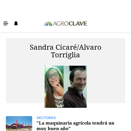
Últimas Noticias
Agricultura
Sandra Cicaré/Alvaro
Ganadería
Torriglia
Lechería
Tecnología
Maquinaria agrícola
Agenda
Regionales
Clima
SECTORES
"La maquinaria agrícola tendrá un
Agronegocios
muy buen año"