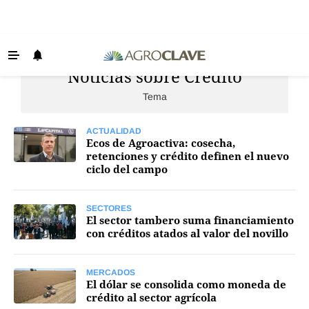
Noticias sobre Crédito
Últimas Noticias
Tema
Agricultura
Ganadería
ACTUALIDAD
Ecos de Agroactiva: cosecha,
Lechería
retenciones y crédito definen el nuevo
ciclo del campo
Tecnología
Maquinaria agrícola
SECTORES
El sector tambero suma financiamiento
Agenda
con créditos atados al valor del novillo
Regionales
MERCADOS
Clima
El dólar se consolida como moneda de
crédito al sector agrícola
Agronegocios