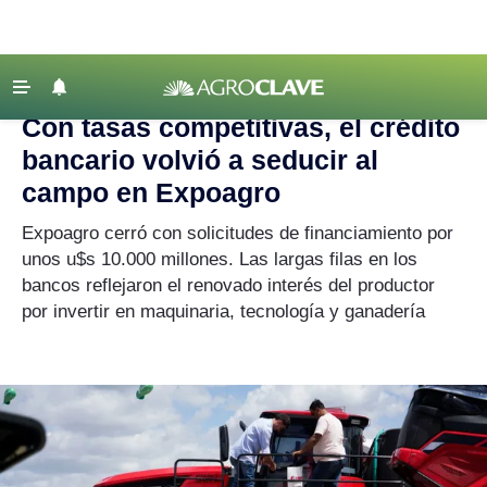
Agroclave
|
Actualidad
|
Expoagro
‹ VOLVER
Últimas Noticias
Con tasas competitivas, el crédito
Agricultura
bancario volvió a seducir al
Ganadería
campo en Expoagro
Lechería
Expoagro cerró con solicitudes de financiamiento por
unos u$s 10.000 millones. Las largas filas en los
Tecnología
bancos reflejaron el renovado interés del productor
Maquinaria agrícola
por invertir en maquinaria, tecnología y ganadería
Agenda
Regionales
Clima
Agronegocios
Mercados