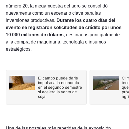
número 20, la megamuestra del agro se consolidó
nuevamente como un escenario clave para las
inversiones productivas.
Durante los cuatro días del
evento se registraron solicitudes de crédito por unos
10.000 millones de dólares
, destinadas principalmente
a la compra de maquinaria, tecnología e insumos
estratégicos.
El campo puede darle
Cli
impulso a la economía
tecn
en el segundo semestre
que
si acelera la venta de
pró
soja
agr
Una de las postales más repetidas de la exposición