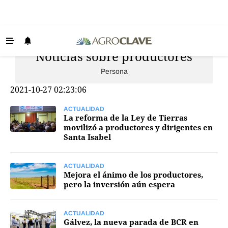
Noticias sobre productores
Últimas Noticias
Persona
Agricultura
2021-10-27 02:23:06
Ganadería
Lechería
ACTUALIDAD
La reforma de la Ley de Tierras
movilizó a productores y dirigentes en
Tecnología
Santa Isabel
Maquinaria agrícola
Agenda
ACTUALIDAD
Mejora el ánimo de los productores,
pero la inversión aún espera
Regionales
Clima
ACTUALIDAD
Gálvez, la nueva parada de BCR en
Agronegocios