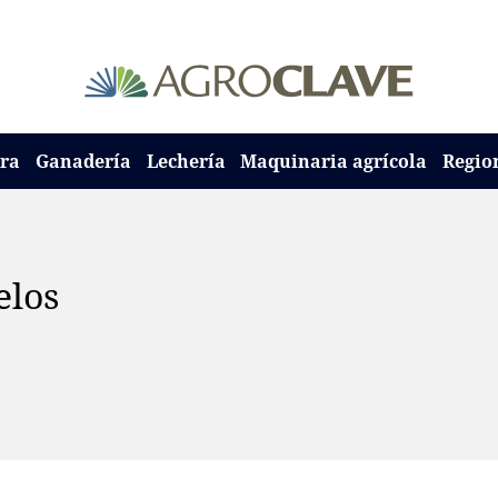
ura
Ganadería
Lechería
Maquinaria agrícola
Regio
elos