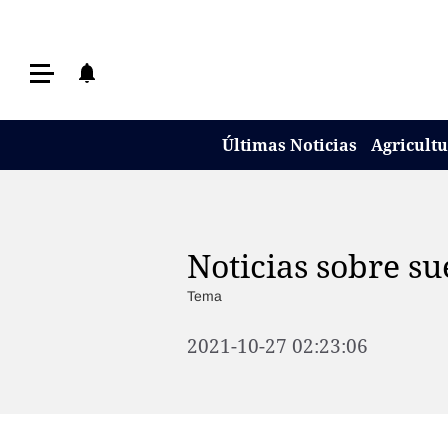
Últimas Noticias
Últimas Noticias
Agricultura
Últimas Noticias
Agricult
Ganadería
Lechería
Tecnología
Noticias sobre su
Maquinaria agrícola
Tema
Agenda
2021-10-27 02:23:06
Regionales
Clima
Agronegocios