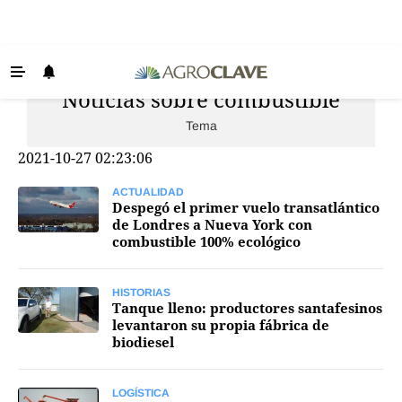
Noticias sobre combustible
Últimas Noticias
Tema
Agricultura
2021-10-27 02:23:06
Ganadería
Lechería
ACTUALIDAD
Despegó el primer vuelo transatlántico
de Londres a Nueva York con
Tecnología
combustible 100% ecológico
Maquinaria agrícola
Agenda
HISTORIAS
Tanque lleno: productores santafesinos
levantaron su propia fábrica de
Regionales
biodiesel
Clima
Agronegocios
LOGÍSTICA