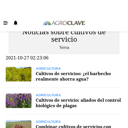
Noticias sobre cultivos de
Últimas Noticias
servicio
Agricultura
Tema
Ganadería
2021-10-27 02:23:06
Lechería
AGRICULTURA
Tecnología
Cultivos de servicios: ¿el barbecho
realmente ahorra agua?
Maquinaria agrícola
Agenda
AGRICULTURA
Cultivos de servicio: aliados del control
Regionales
biológico de plagas
Clima
AGRICULTURA
Agronegocios
Combinar cultivos de servicios con