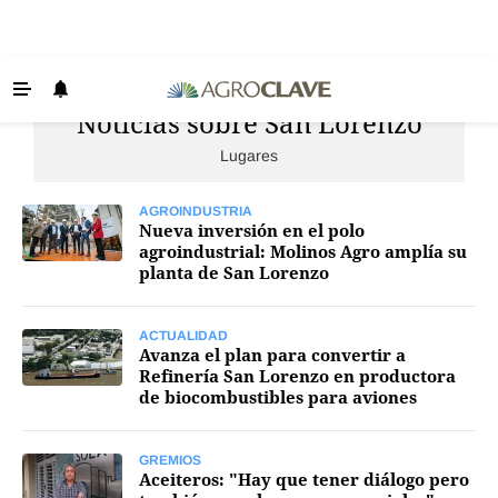
Noticias sobre San Lorenzo
Últimas Noticias
Lugares
Agricultura
Ganadería
AGROINDUSTRIA
Nueva inversión en el polo
Lechería
agroindustrial: Molinos Agro amplía su
planta de San Lorenzo
Tecnología
Maquinaria agrícola
ACTUALIDAD
Avanza el plan para convertir a
Agenda
Refinería San Lorenzo en productora
de biocombustibles para aviones
Regionales
Clima
GREMIOS
Aceiteros: "Hay que tener diálogo pero
Agronegocios