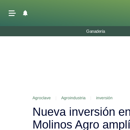
Últimas Noticias
Ganadería
Agricultura
Ganadería
Lechería
Tecnología
Maquinaria agrícola
Agenda
Agroclave
|
Agroindustria
|
inversión
Regionales
Nueva inversión en 
Clima
Agronegocios
Molinos Agro amplí
Mercados