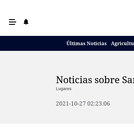
Últimas Noticias
Últimas Noticias
Agricultura
Últimas Noticias
Agricult
Ganadería
Lechería
Tecnología
Noticias sobre Sa
Maquinaria agrícola
Lugares
Agenda
2021-10-27 02:23:06
Regionales
Clima
Agronegocios