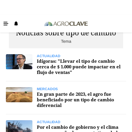
Noticias sobre tipo de cambio
Últimas Noticias
Tema
Agricultura
Ganadería
ACTUALIDAD
Idígoras: "Llevar el tipo de cambio
Lechería
cerca de $ 1.000 puede impactar en el
flujo de ventas"
Tecnología
Maquinaria agrícola
MERCADOS
En gran parte de 2023, el agro fue
Agenda
beneficiado por un tipo de cambio
diferencial
Regionales
Clima
ACTUALIDAD
Por el cambio de gobierno y el clima
Agronegocios