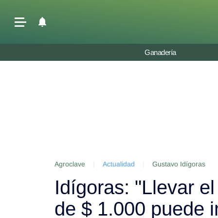
Últimas Noticias
Ganadería
Agricultura
Ganadería
Lechería
Tecnología
Maquinaria agrícola
Agenda
Agroclave
|
Actualidad
|
Gustavo Idígoras
Regionales
Idígoras: "Llevar e
Clima
Agronegocios
de $ 1.000 puede im
Mercados