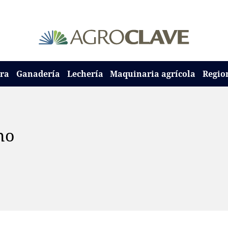
ura
Ganadería
Lechería
Maquinaria agrícola
Regio
no