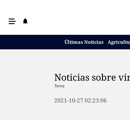
Últimas Noticias
Últimas Noticias
Agricultura
Últimas Noticias
Agricult
Ganadería
Lechería
Tecnología
Noticias sobre vi
Maquinaria agrícola
Tema
Agenda
2021-10-27 02:23:06
Regionales
Clima
Agronegocios