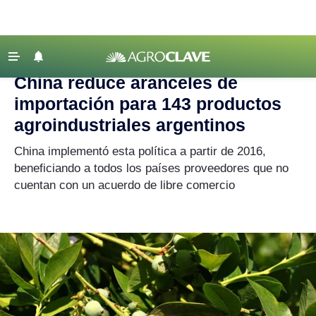
Agroclave
|
Actualidad
|
China
‹ VOLVER
Últimas Noticias
China reduce aranceles de
Agricultura
importación para 143 productos
Ganadería
agroindustriales argentinos
Lechería
China implementó esta política a partir de 2016,
beneficiando a todos los países proveedores que no
Tecnología
cuentan con un acuerdo de libre comercio
Maquinaria agrícola
Agenda
Regionales
Clima
Agronegocios
Mercados