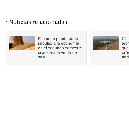
Noticias relacionadas
El campo puede darle
Cli
impulso a la economía
tecn
en el segundo semestre
que
si acelera la venta de
pró
soja
agr