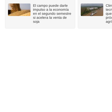
El campo puede darle
Cli
impulso a la economía
tecn
en el segundo semestre
que
si acelera la venta de
pró
soja
agr