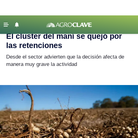
Agroclave
|
Actualidad
|
maní
‹ VOLVER
Últimas Noticias
El cluster del maní se quejó por
Agricultura
las retenciones
Ganadería
Desde el sector advierten que la decisión afecta de
Lechería
manera muy grave la actividad
Tecnología
Maquinaria agrícola
Agenda
Regionales
Clima
Agronegocios
Mercados