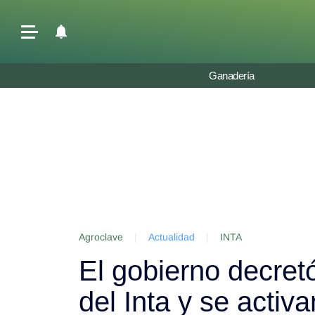
Últimas Noticias
Ganadería
Agricultura
Ganadería
Lechería
Tecnología
Maquinaria agrícola
Agenda
Agroclave
|
Actualidad
|
INTA
Regionales
El gobierno decretó
Clima
Agronegocios
del Inta y se activ
Mercados