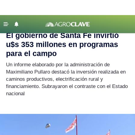
Agroclave
|
Actualidad
|
Gobierno de Santa Fe
‹ VOLVER
Últimas Noticias
El gobierno de Santa Fe invirtió
Agricultura
u$s 353 millones en programas
Ganadería
para el campo
Lechería
Un informe elaborado por la administración de
Maximiliano Pullaro destacó la inversión realizada en
Tecnología
caminos productivos, electrificación rural y
Maquinaria agrícola
financiamiento. Subrayaron el contraste con el Estado
Agenda
nacional
Regionales
Clima
Agronegocios
Mercados