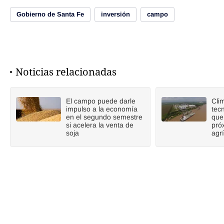
Gobierno de Santa Fe
inversión
campo
Noticias relacionadas
El campo puede darle
Cli
impulso a la economía
tecn
en el segundo semestre
que
si acelera la venta de
pró
soja
agr