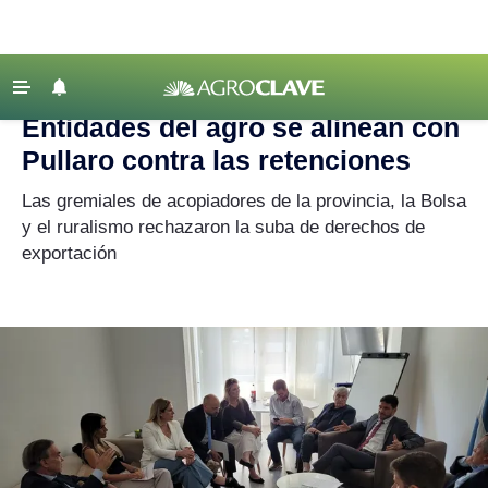
Agroclave
|
Actualidad
|
retenciones
‹ VOLVER
Últimas Noticias
Entidades del agro se alinean con
Agricultura
Pullaro contra las retenciones
Ganadería
Las gremiales de acopiadores de la provincia, la Bolsa
Lechería
y el ruralismo rechazaron la suba de derechos de
exportación
Tecnología
Maquinaria agrícola
Agenda
Regionales
Clima
Agronegocios
Mercados