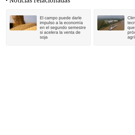
Noticias relacionadas
El campo puede darle
Cli
impulso a la economía
tecn
en el segundo semestre
que
si acelera la venta de
pró
soja
agr