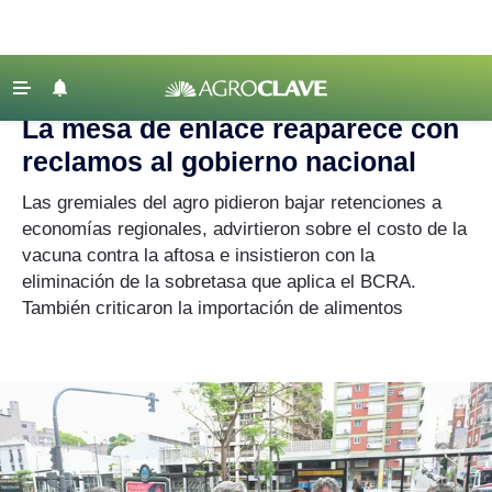
Agroclave
|
Actualidad
|
Mesa de Enlace
‹ VOLVER
Últimas Noticias
La mesa de enlace reaparece con
Agricultura
reclamos al gobierno nacional
Ganadería
Las gremiales del agro pidieron bajar retenciones a
Lechería
economías regionales, advirtieron sobre el costo de la
vacuna contra la aftosa e insistieron con la
Tecnología
eliminación de la sobretasa que aplica el BCRA.
Maquinaria agrícola
También criticaron la importación de alimentos
Agenda
Regionales
Clima
Agronegocios
Mercados