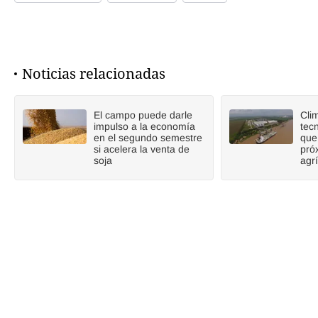
Noticias relacionadas
El campo puede darle
Cli
impulso a la economía
tecn
en el segundo semestre
que
si acelera la venta de
pró
soja
agr