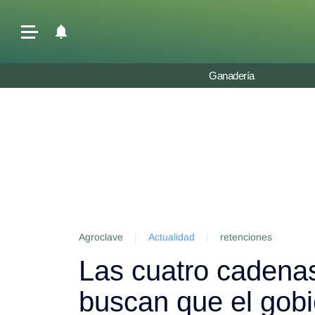
Últimas Noticias
Ganadería
Agricultura
Ganadería
Lechería
Tecnología
Maquinaria agrícola
Agenda
Agroclave
|
Actualidad
|
retenciones
Regionales
Las cuatro cadenas
Clima
Agronegocios
buscan que el gob
Mercados