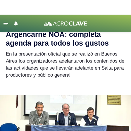
Agroclave
|
Agenda
|
Argencarne
‹ VOLVER
Últimas Noticias
Argencarne NOA: completa
Agricultura
agenda para todos los gustos
Ganadería
En la presentación oficial que se realizó en Buenos
Lechería
Aires los organizadores adelantaron los contenidos de
las actividades que se llevarán adelante en Salta para
Tecnología
productores y público general
Maquinaria agrícola
Agenda
Regionales
Clima
Agronegocios
Mercados