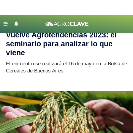
Agroclave
|
Agenda
|
Agrotendencias
‹ VOLVER
Últimas Noticias
Vuelve Agrotendencias 2023: el
Agricultura
seminario para analizar lo que
Ganadería
viene
Lechería
El encuentro se realizará el 16 de mayo en la Bolsa de
Cereales de Buenos Aires
Tecnología
Maquinaria agrícola
Agenda
Regionales
Clima
Agronegocios
Mercados