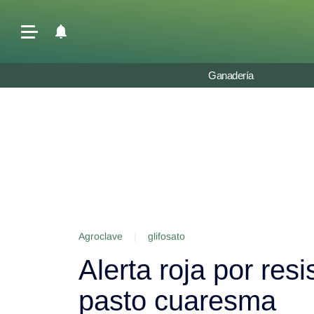
Últimas Noticias
Ganadería
Agricultura
Ganadería
Lechería
Tecnología
Maquinaria agrícola
Agenda
Agroclave
|
glifosato
Regionales
Alerta roja por resi
Clima
Agronegocios
pasto cuaresma
Mercados