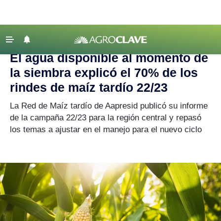
Agroclave
|
Agricultura
|
agua
‹ VOLVER
Últimas Noticias
El agua disponible al momento de
Agricultura
la siembra explicó el 70% de los
Ganadería
rindes de maíz tardío 22/23
Lechería
La Red de Maíz tardío de Aapresid publicó su informe
de la campaña 22/23 para la región central y repasó
Tecnología
los temas a ajustar en el manejo para el nuevo ciclo
Maquinaria agrícola
Agenda
Regionales
Clima
Agronegocios
Mercados