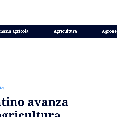
naria agrícola
Agricultura
Agrone
iva
tino avanza
agricultura