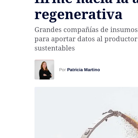
regenerativa
Rss
Grandes compañías de insumos d
para aportar datos al producto
sustentables
Seguinos
Por
Patricia Martino