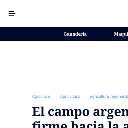
Últimas Noticias
Ganadería
Maqui
Agricultura
Ganadería
Lechería
Tecnología
Maquinaria agrícola
Agenda
Agroclave
|
Agricultura
|
agricultura regenerat
Regionales
El campo argen
Clima
Agronegocios
firme hacia la 
Mercados