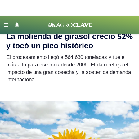
Agroclave
|
Agricultura
|
girasol
‹ VOLVER
Últimas Noticias
La molienda de girasol creció 52%
Agricultura
y tocó un pico histórico
Ganadería
El procesamiento llegó a 564.630 toneladas y fue el
Lechería
más alto para ese mes desde 2009. El dato refleja el
impacto de una gran cosecha y la sostenida demanda
Tecnología
internacional
Maquinaria agrícola
Agenda
Regionales
Clima
Agronegocios
Mercados