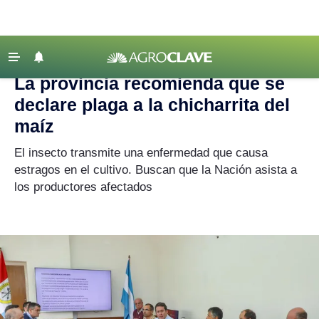
Agroclave
|
Agricultura
|
chicharrita
‹ VOLVER
Últimas Noticias
La provincia recomienda que se
Agricultura
declare plaga a la chicharrita del
Ganadería
maíz
Lechería
El insecto transmite una enfermedad que causa
estragos en el cultivo. Buscan que la Nación asista a
Tecnología
los productores afectados
Maquinaria agrícola
Agenda
Regionales
Clima
Agronegocios
Mercados